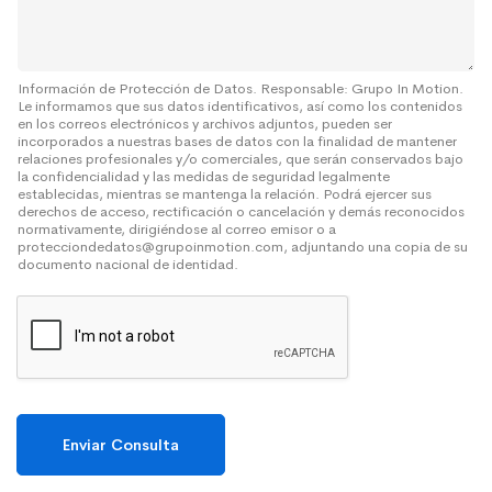
S
j
o
e
b
r
e
Información de Protección de Datos. Responsable: Grupo In Motion.
Le informamos que sus datos identificativos, así como los contenidos
*
en los correos electrónicos y archivos adjuntos, pueden ser
incorporados a nuestras bases de datos con la finalidad de mantener
relaciones profesionales y/o comerciales, que serán conservados bajo
la confidencialidad y las medidas de seguridad legalmente
establecidas, mientras se mantenga la relación. Podrá ejercer sus
derechos de acceso, rectificación o cancelación y demás reconocidos
normativamente, dirigiéndose al correo emisor o a
protecciondedatos@grupoinmotion.com, adjuntando una copia de su
documento nacional de identidad.
Enviar Consulta