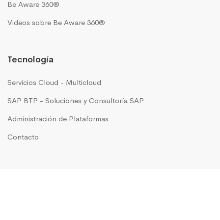
Be Aware 360®
Videos sobre Be Aware 360®
Tecnología
Servicios Cloud - Multicloud
SAP BTP - Soluciones y Consultoría SAP
Administración de Plataformas
Contacto
GRUPO IN MOTION presente en
Argentina
|
Brasil
|
Chile
|
Colombia
|
Costa Rica
|
México
|
Perú
|
USA