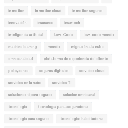
in motion
in motion cloud
in motion seguros
innovación
insurance
insurtech
inteligencia artificial
Low-Code
low-code mendix
machine learning
mendix
migración a la nube
omnicanalidad
plataforma de experiencia del cliente
policysense
seguros digitales
servicios cloud
servicios en la nube
servicios TI
soluciones ti para seguros
solución omnicanal
tecnología
tecnología para aseguradoras
tecnología para seguros
tecnologías habilitadoras