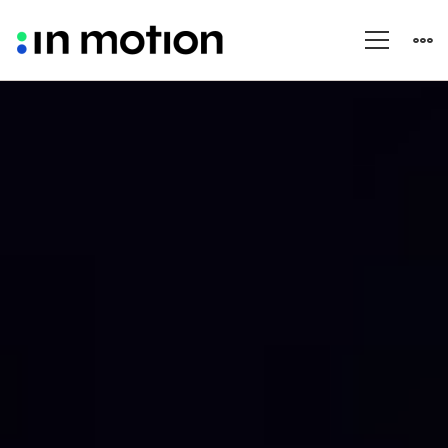
Casos
de
éxito