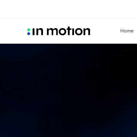
Home
Policysense