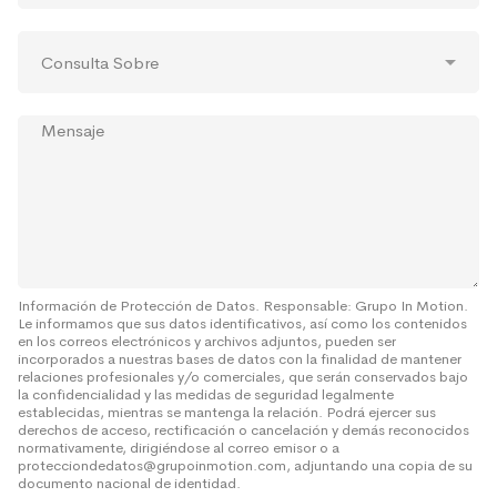
í
a
n
t
s
*
o
r
C
*
ó
o
n
n
i
s
c
M
u
o
e
l
*
n
t
s
a
a
S
j
o
e
b
r
e
Información de Protección de Datos. Responsable: Grupo In Motion.
Le informamos que sus datos identificativos, así como los contenidos
*
en los correos electrónicos y archivos adjuntos, pueden ser
incorporados a nuestras bases de datos con la finalidad de mantener
relaciones profesionales y/o comerciales, que serán conservados bajo
la confidencialidad y las medidas de seguridad legalmente
establecidas, mientras se mantenga la relación. Podrá ejercer sus
derechos de acceso, rectificación o cancelación y demás reconocidos
normativamente, dirigiéndose al correo emisor o a
protecciondedatos@grupoinmotion.com, adjuntando una copia de su
documento nacional de identidad.