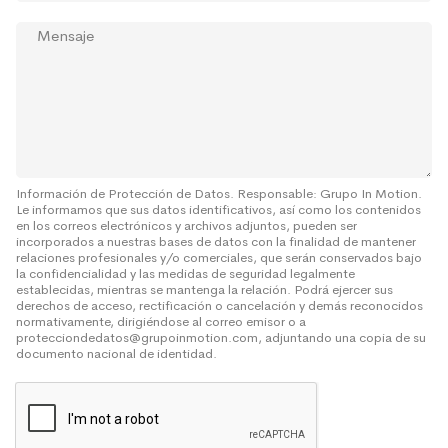
i
s
c
M
u
o
e
l
*
n
t
s
a
a
S
j
o
e
b
r
e
Información de Protección de Datos. Responsable: Grupo In Motion.
Le informamos que sus datos identificativos, así como los contenidos
*
en los correos electrónicos y archivos adjuntos, pueden ser
incorporados a nuestras bases de datos con la finalidad de mantener
relaciones profesionales y/o comerciales, que serán conservados bajo
la confidencialidad y las medidas de seguridad legalmente
establecidas, mientras se mantenga la relación. Podrá ejercer sus
derechos de acceso, rectificación o cancelación y demás reconocidos
normativamente, dirigiéndose al correo emisor o a
protecciondedatos@grupoinmotion.com, adjuntando una copia de su
documento nacional de identidad.