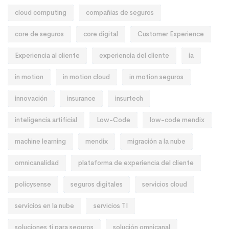
cloud computing
compañias de seguros
core de seguros
core digital
Customer Experience
Experiencia al cliente
experiencia del cliente
ia
in motion
in motion cloud
in motion seguros
innovación
insurance
insurtech
inteligencia artificial
Low-Code
low-code mendix
machine learning
mendix
migración a la nube
omnicanalidad
plataforma de experiencia del cliente
policysense
seguros digitales
servicios cloud
servicios en la nube
servicios TI
soluciones ti para seguros
solución omnicanal