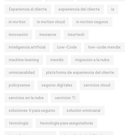
Experiencia al cliente
experiencia del cliente
ia
in motion
in motion cloud
in motion seguros
innovación
insurance
insurtech
inteligencia artificial
Low-Code
low-code mendix
machine learning
mendix
migración a la nube
omnicanalidad
plataforma de experiencia del cliente
policysense
seguros digitales
servicios cloud
servicios en la nube
servicios TI
soluciones ti para seguros
solución omnicanal
tecnología
tecnología para aseguradoras