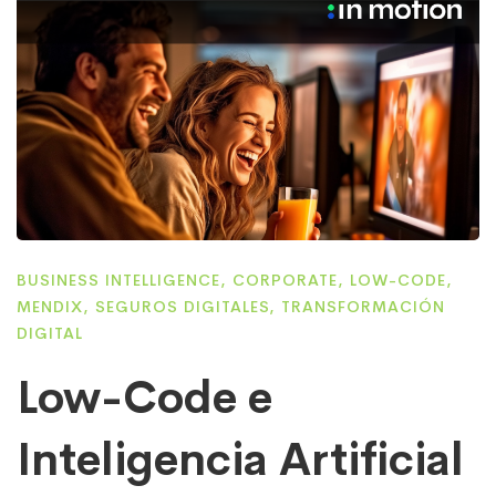
BUSINESS INTELLIGENCE
,
CORPORATE
,
LOW-CODE
,
MENDIX
,
SEGUROS DIGITALES
,
TRANSFORMACIÓN
DIGITAL
Low-Code e
Inteligencia Artificial