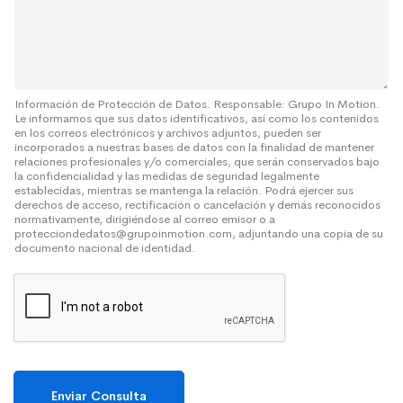
s
a
a
S
j
o
e
b
r
e
Información de Protección de Datos. Responsable: Grupo In Motion.
Le informamos que sus datos identificativos, así como los contenidos
*
en los correos electrónicos y archivos adjuntos, pueden ser
incorporados a nuestras bases de datos con la finalidad de mantener
relaciones profesionales y/o comerciales, que serán conservados bajo
la confidencialidad y las medidas de seguridad legalmente
establecidas, mientras se mantenga la relación. Podrá ejercer sus
derechos de acceso, rectificación o cancelación y demás reconocidos
normativamente, dirigiéndose al correo emisor o a
protecciondedatos@grupoinmotion.com, adjuntando una copia de su
documento nacional de identidad.
Enviar Consulta