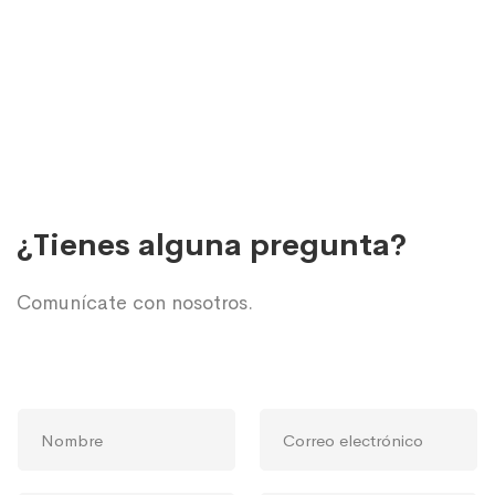
¿Tienes alguna pregunta?
Comunícate con nosotros.
N
C
o
o
m
r
b
r