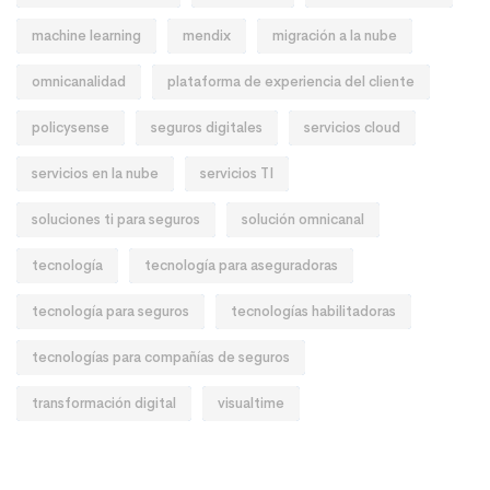
machine learning
mendix
migración a la nube
omnicanalidad
plataforma de experiencia del cliente
policysense
seguros digitales
servicios cloud
servicios en la nube
servicios TI
soluciones ti para seguros
solución omnicanal
tecnología
tecnología para aseguradoras
tecnología para seguros
tecnologías habilitadoras
tecnologías para compañías de seguros
transformación digital
visualtime