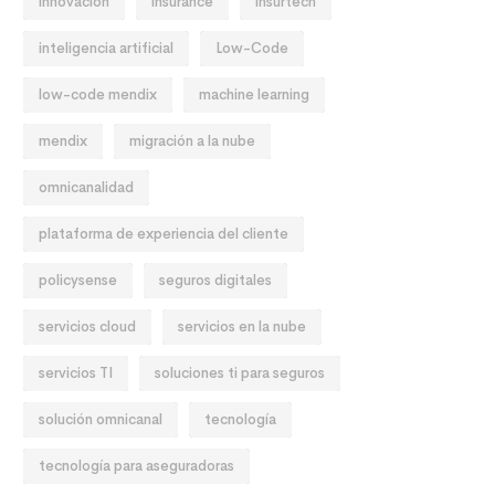
innovación
insurance
insurtech
inteligencia artificial
Low-Code
low-code mendix
machine learning
mendix
migración a la nube
omnicanalidad
plataforma de experiencia del cliente
policysense
seguros digitales
servicios cloud
servicios en la nube
servicios TI
soluciones ti para seguros
solución omnicanal
tecnología
tecnología para aseguradoras