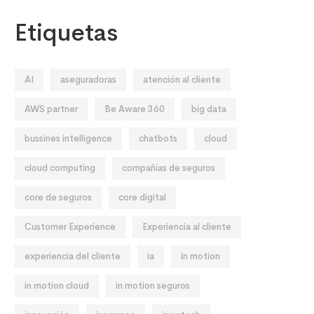
Etiquetas
AI
aseguradoras
atención al cliente
AWS partner
Be Aware 360
big data
bussines intelligence
chatbots
cloud
cloud computing
compañias de seguros
core de seguros
core digital
Customer Experience
Experiencia al cliente
experiencia del cliente
ia
in motion
in motion cloud
in motion seguros