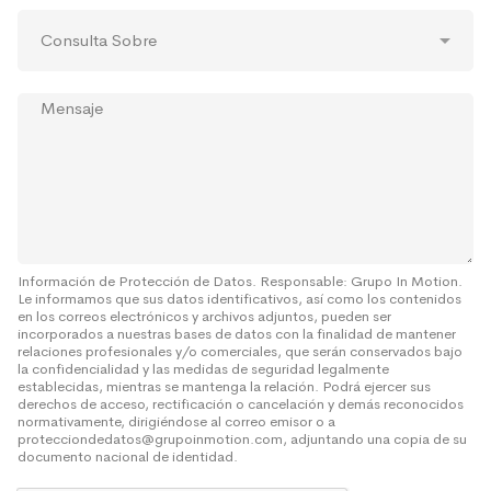
s
*
o
r
C
*
ó
o
n
n
i
s
c
M
u
o
e
l
*
n
t
s
a
a
S
j
o
e
b
r
e
Información de Protección de Datos. Responsable: Grupo In Motion.
Le informamos que sus datos identificativos, así como los contenidos
*
en los correos electrónicos y archivos adjuntos, pueden ser
incorporados a nuestras bases de datos con la finalidad de mantener
relaciones profesionales y/o comerciales, que serán conservados bajo
la confidencialidad y las medidas de seguridad legalmente
establecidas, mientras se mantenga la relación. Podrá ejercer sus
derechos de acceso, rectificación o cancelación y demás reconocidos
normativamente, dirigiéndose al correo emisor o a
protecciondedatos@grupoinmotion.com, adjuntando una copia de su
documento nacional de identidad.