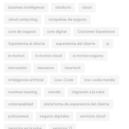
bussines intelligence
chatbots
cloud
cloud computing
compañias de seguros
core de seguros
core digital
Customer Experience
Experiencia al cliente
experiencia del cliente
ia
in motion
in motion cloud
in motion seguros
innovación
insurance
insurtech
inteligencia artificial
Low-Code
low-code mendix
machine learning
mendix
migración a la nube
omnicanalidad
plataforma de experiencia del cliente
policysense
seguros digitales
servicios cloud
servicios en la nube
servicios TI