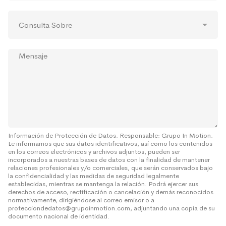
t
s
*
o
r
C
*
ó
o
n
n
i
s
c
M
u
o
e
l
*
n
t
s
a
a
S
j
o
e
b
r
e
Información de Protección de Datos. Responsable: Grupo In Motion.
Le informamos que sus datos identificativos, así como los contenidos
*
en los correos electrónicos y archivos adjuntos, pueden ser
incorporados a nuestras bases de datos con la finalidad de mantener
relaciones profesionales y/o comerciales, que serán conservados bajo
la confidencialidad y las medidas de seguridad legalmente
establecidas, mientras se mantenga la relación. Podrá ejercer sus
derechos de acceso, rectificación o cancelación y demás reconocidos
normativamente, dirigiéndose al correo emisor o a
protecciondedatos@grupoinmotion.com, adjuntando una copia de su
documento nacional de identidad.