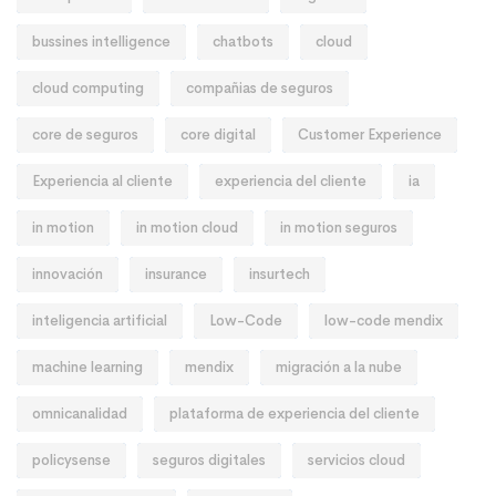
bussines intelligence
chatbots
cloud
cloud computing
compañias de seguros
core de seguros
core digital
Customer Experience
Experiencia al cliente
experiencia del cliente
ia
in motion
in motion cloud
in motion seguros
innovación
insurance
insurtech
inteligencia artificial
Low-Code
low-code mendix
machine learning
mendix
migración a la nube
omnicanalidad
plataforma de experiencia del cliente
policysense
seguros digitales
servicios cloud