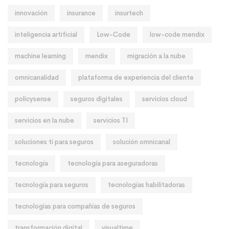
innovación
insurance
insurtech
inteligencia artificial
Low-Code
low-code mendix
machine learning
mendix
migración a la nube
omnicanalidad
plataforma de experiencia del cliente
policysense
seguros digitales
servicios cloud
servicios en la nube
servicios TI
soluciones ti para seguros
solución omnicanal
tecnología
tecnología para aseguradoras
tecnología para seguros
tecnologías habilitadoras
tecnologías para compañías de seguros
transformación digital
visualtime