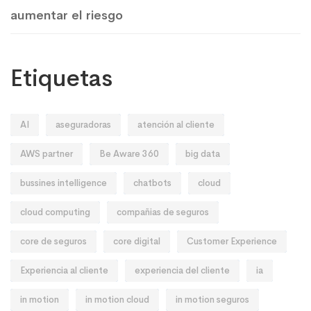
aumentar el riesgo
Etiquetas
AI
aseguradoras
atención al cliente
AWS partner
Be Aware 360
big data
bussines intelligence
chatbots
cloud
cloud computing
compañias de seguros
core de seguros
core digital
Customer Experience
Experiencia al cliente
experiencia del cliente
ia
in motion
in motion cloud
in motion seguros