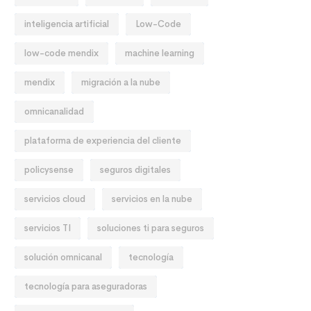
inteligencia artificial
Low-Code
low-code mendix
machine learning
mendix
migración a la nube
omnicanalidad
plataforma de experiencia del cliente
policysense
seguros digitales
servicios cloud
servicios en la nube
servicios TI
soluciones ti para seguros
solución omnicanal
tecnología
tecnología para aseguradoras