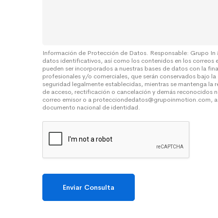
s
a
a
S
j
o
e
b
r
e
Información de Protección de Datos. Responsable: Grupo In
datos identificativos, así como los contenidos en los correos 
*
pueden ser incorporados a nuestras bases de datos con la fin
profesionales y/o comerciales, que serán conservados bajo la
seguridad legalmente establecidas, mientras se mantenga la r
de acceso, rectificación o cancelación y demás reconocidos n
correo emisor o a protecciondedatos@grupoinmotion.com, a
documento nacional de identidad.
Enviar Consulta