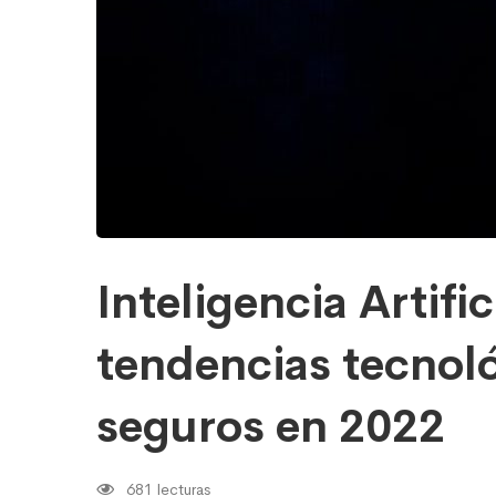
para
los
seguros
en
2022
Inteligencia Artific
tendencias tecnoló
seguros en 2022
681 lecturas