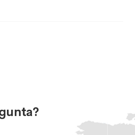
egunta?