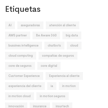
Etiquetas
AI
aseguradoras
atención al cliente
AWS partner
Be Aware 360
big data
bussines intelligence
chatbots
cloud
cloud computing
compañias de seguros
core de seguros
core digital
Customer Experience
Experiencia al cliente
experiencia del cliente
ia
in motion
in motion cloud
in motion seguros
innovación
insurance
insurtech