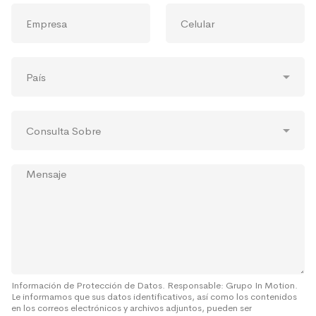
E
T
r
e
m
e
e
o
p
l
*
e
r
é
l
P
e
f
e
a
s
o
c
í
a
n
t
s
*
o
r
C
*
ó
o
n
n
i
s
c
M
u
o
e
l
*
n
t
s
a
a
S
j
o
e
b
r
e
Información de Protección de Datos. Responsable: Grupo In Motion.
Le informamos que sus datos identificativos, así como los contenidos
*
en los correos electrónicos y archivos adjuntos, pueden ser