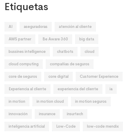
Etiquetas
AI
aseguradoras
atención al cliente
AWS partner
Be Aware 360
big data
bussines intelligence
chatbots
cloud
cloud computing
compañias de seguros
core de seguros
core digital
Customer Experience
Experiencia al cliente
experiencia del cliente
ia
in motion
in motion cloud
in motion seguros
innovación
insurance
insurtech
inteligencia artificial
Low-Code
low-code mendix