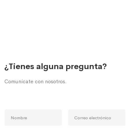
¿Tienes alguna pregunta?
Comunícate con nosotros.
N
C
o
o
m
r
b
r