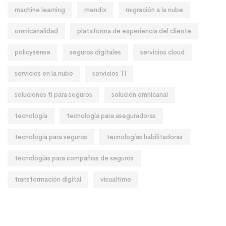
machine learning
mendix
migración a la nube
omnicanalidad
plataforma de experiencia del cliente
policysense
seguros digitales
servicios cloud
servicios en la nube
servicios TI
soluciones ti para seguros
solución omnicanal
tecnología
tecnología para aseguradoras
tecnología para seguros
tecnologías habilitadoras
tecnologías para compañías de seguros
transformación digital
visualtime