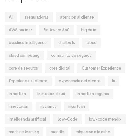
AI
aseguradoras
atención al cliente
AWS partner
Be Aware 360
big data
bussines intelligence
chatbots
cloud
cloud computing
compañias de seguros
core de seguros
core digital
Customer Experience
Experiencia al cliente
experiencia del cliente
ia
in motion
in motion cloud
in motion seguros
innovación
insurance
insurtech
inteligencia artificial
Low-Code
low-code mendix
machine learning
mendix
migración a la nube