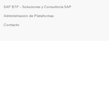
SAP BTP - Soluciones y Consultoría SAP
Administración de Plataformas
Contacto
GRUPO IN MOTION presente en
Argentina
|
Brasil
|
Chile
|
Colombia
|
Costa Rica
|
México
|
Perú
|
USA
© 2022 In Motion. | Todos los derechos reservados •
Política
de Privacidad
•