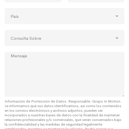
p
l
*
e
r
é
l
P
e
f
e
a
s
o
c
í
a
n
t
s
*
o
r
C
*
ó
o
n
n
i
s
c
M
u
o
e
l
*
n
t
s
a
a
S
j
o
e
b
r
e
Información de Protección de Datos. Responsable: Grupo In Motion.
Le informamos que sus datos identificativos, así como los contenidos
*
en los correos electrónicos y archivos adjuntos, pueden ser
incorporados a nuestras bases de datos con la finalidad de mantener
relaciones profesionales y/o comerciales, que serán conservados bajo
la confidencialidad y las medidas de seguridad legalmente
establecidas, mientras se mantenga la relación. Podrá ejercer sus