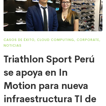
CASOS DE ÉXITO
,
CLOUD COMPUTING
,
CORPORATE
,
NOTICIAS
Triathlon Sport Perú
se apoya en In
Motion para nueva
infraestructura TI de