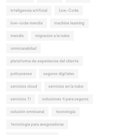
inteligencia artificial
Low-Code
low-code mendix
machine learning
mendix
migración a la nube
omnicanalidad
plataforma de experiencia del cliente
policysense
seguros digitales
servicios cloud
servicios en la nube
servicios TI
soluciones ti para seguros
solución omnicanal
tecnología
tecnología para aseguradoras