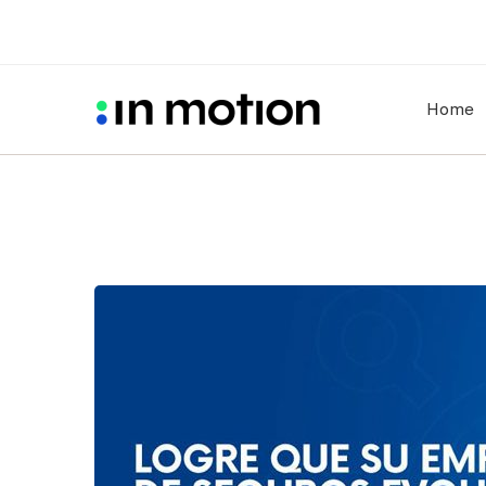
Home
In
Motion
y
la
Transformación
Digital
de