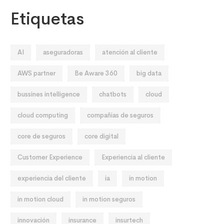
Etiquetas
AI
aseguradoras
atención al cliente
AWS partner
Be Aware 360
big data
bussines intelligence
chatbots
cloud
cloud computing
compañias de seguros
core de seguros
core digital
Customer Experience
Experiencia al cliente
experiencia del cliente
ia
in motion
in motion cloud
in motion seguros
innovación
insurance
insurtech