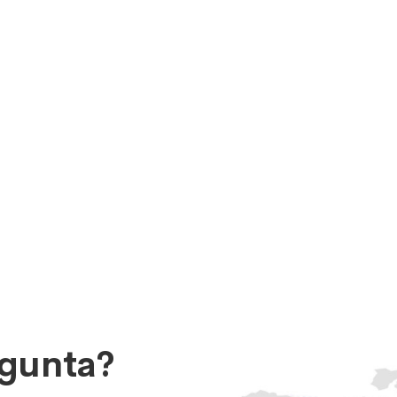
egunta?