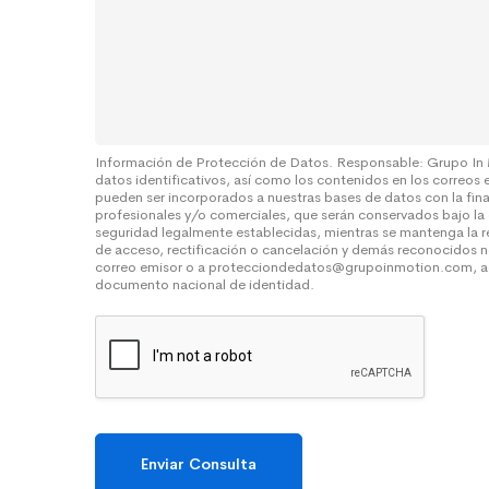
o
e
l
*
n
t
s
a
a
S
j
o
e
b
r
e
Información de Protección de Datos. Responsable: Grupo In
datos identificativos, así como los contenidos en los correos 
*
pueden ser incorporados a nuestras bases de datos con la fin
profesionales y/o comerciales, que serán conservados bajo la
seguridad legalmente establecidas, mientras se mantenga la r
de acceso, rectificación o cancelación y demás reconocidos n
correo emisor o a protecciondedatos@grupoinmotion.com, a
documento nacional de identidad.
Enviar Consulta