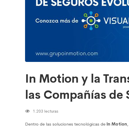
las
Compañías
de
Seguros
In Motion y la Tra
las Compañías de 
1.203 lecturas
Dentro de las soluciones tecnológicas de
In Motion
,