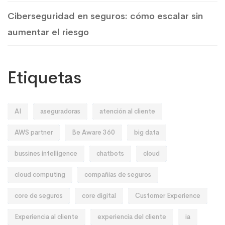
Ciberseguridad en seguros: cómo escalar sin
aumentar el riesgo
Etiquetas
AI
aseguradoras
atención al cliente
AWS partner
Be Aware 360
big data
bussines intelligence
chatbots
cloud
cloud computing
compañias de seguros
core de seguros
core digital
Customer Experience
Experiencia al cliente
experiencia del cliente
ia