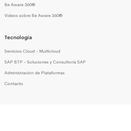
Be Aware 360®
Videos sobre Be Aware 360®
Tecnología
Servicios Cloud - Multicloud
SAP BTP - Soluciones y Consultoría SAP
Administración de Plataformas
Contacto
GRUPO IN MOTION presente en
Argentina
|
Brasil
|
Chile
|
Colombia
|
Costa Rica
|
México
|
Perú
|
USA