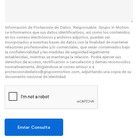
a
S
j
o
e
b
r
e
Información de Protección de Datos. Responsable: Grupo In Motion.
Le informamos que sus datos identificativos, así como los contenidos
*
en los correos electrónicos y archivos adjuntos, pueden ser
incorporados a nuestras bases de datos con la finalidad de mantener
relaciones profesionales y/o comerciales, que serán conservados bajo
la confidencialidad y las medidas de seguridad legalmente
establecidas, mientras se mantenga la relación. Podrá ejercer sus
derechos de acceso, rectificación o cancelación y demás reconocidos
normativamente, dirigiéndose al correo emisor o a
protecciondedatos@grupoinmotion.com, adjuntando una copia de su
documento nacional de identidad.
Enviar Consulta