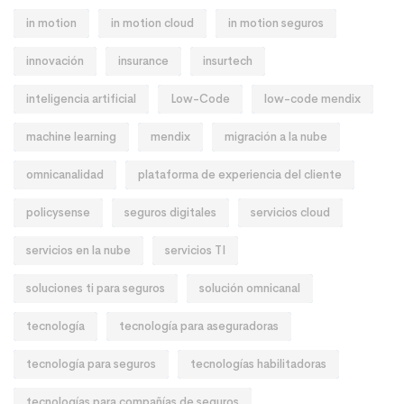
in motion
in motion cloud
in motion seguros
innovación
insurance
insurtech
inteligencia artificial
Low-Code
low-code mendix
machine learning
mendix
migración a la nube
omnicanalidad
plataforma de experiencia del cliente
policysense
seguros digitales
servicios cloud
servicios en la nube
servicios TI
soluciones ti para seguros
solución omnicanal
tecnología
tecnología para aseguradoras
tecnología para seguros
tecnologías habilitadoras
tecnologías para compañías de seguros