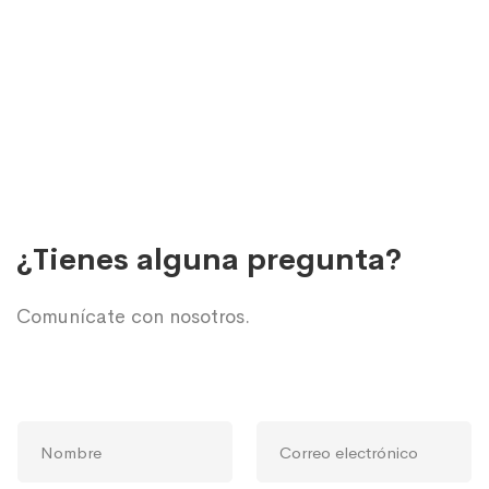
¿Tienes alguna pregunta?
Comunícate con nosotros.
N
C
o
o
m
r