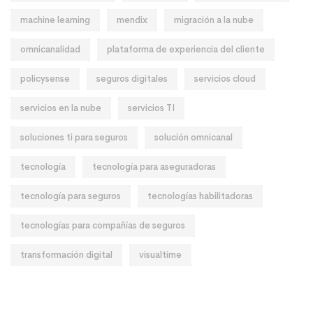
machine learning
mendix
migración a la nube
omnicanalidad
plataforma de experiencia del cliente
policysense
seguros digitales
servicios cloud
servicios en la nube
servicios TI
soluciones ti para seguros
solución omnicanal
tecnología
tecnología para aseguradoras
tecnología para seguros
tecnologías habilitadoras
tecnologías para compañías de seguros
transformación digital
visualtime