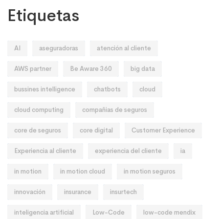
Etiquetas
AI
aseguradoras
atención al cliente
AWS partner
Be Aware 360
big data
bussines intelligence
chatbots
cloud
cloud computing
compañias de seguros
core de seguros
core digital
Customer Experience
Experiencia al cliente
experiencia del cliente
ia
in motion
in motion cloud
in motion seguros
innovación
insurance
insurtech
inteligencia artificial
Low-Code
low-code mendix