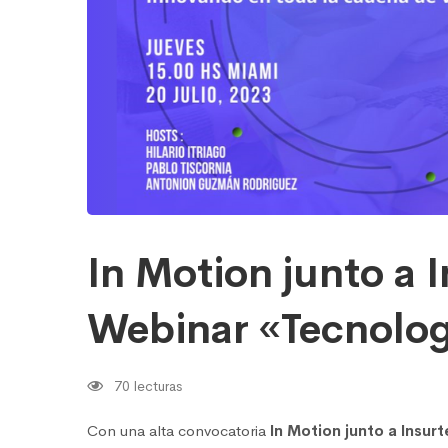
«Tecnología
y
Seguros”
In Motion junto a 
Webinar «Tecnolog
70 lecturas
Con una alta convocatoria
In Motion junto a Insur