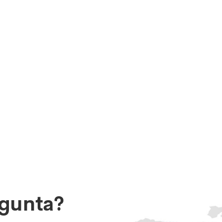
egunta?