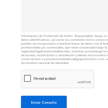
o
e
l
*
n
t
s
a
a
S
j
o
e
b
r
e
Información de Protección de Datos. Responsable: Grupo In
datos identificativos, así como los contenidos en los correos 
*
pueden ser incorporados a nuestras bases de datos con la fin
profesionales y/o comerciales, que serán conservados bajo la
seguridad legalmente establecidas, mientras se mantenga la r
de acceso, rectificación o cancelación y demás reconocidos n
correo emisor o a protecciondedatos@grupoinmotion.com, a
documento nacional de identidad.
Enviar Consulta