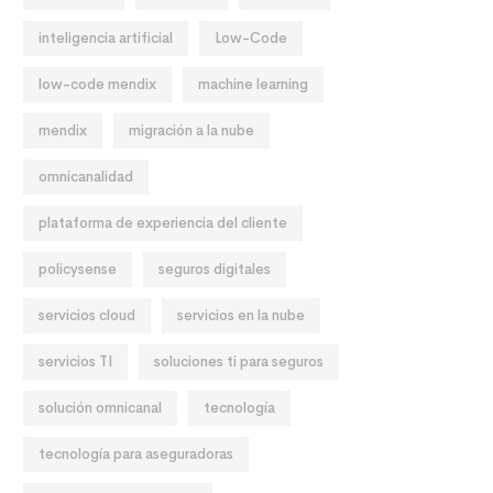
inteligencia artificial
Low-Code
low-code mendix
machine learning
mendix
migración a la nube
omnicanalidad
plataforma de experiencia del cliente
policysense
seguros digitales
servicios cloud
servicios en la nube
servicios TI
soluciones ti para seguros
solución omnicanal
tecnología
tecnología para aseguradoras