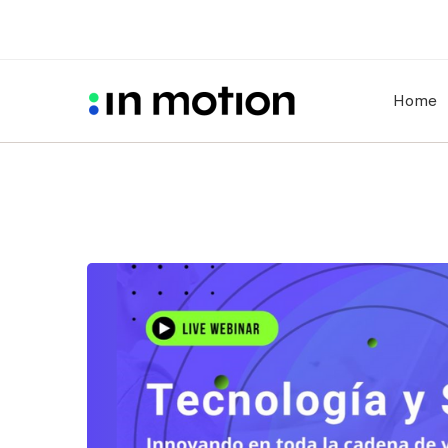
Home
In
Motion
junto
a
Insurtech
organizan
Webinar