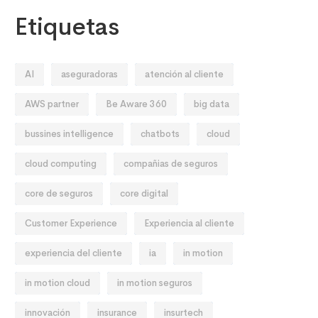
Etiquetas
AI
aseguradoras
atención al cliente
AWS partner
Be Aware 360
big data
bussines intelligence
chatbots
cloud
cloud computing
compañias de seguros
core de seguros
core digital
Customer Experience
Experiencia al cliente
experiencia del cliente
ia
in motion
in motion cloud
in motion seguros
innovación
insurance
insurtech