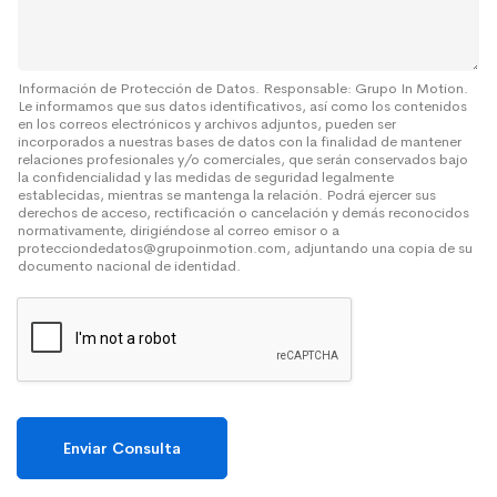
S
j
o
e
b
r
e
Información de Protección de Datos. Responsable: Grupo In Motion.
Le informamos que sus datos identificativos, así como los contenidos
*
en los correos electrónicos y archivos adjuntos, pueden ser
incorporados a nuestras bases de datos con la finalidad de mantener
relaciones profesionales y/o comerciales, que serán conservados bajo
la confidencialidad y las medidas de seguridad legalmente
establecidas, mientras se mantenga la relación. Podrá ejercer sus
derechos de acceso, rectificación o cancelación y demás reconocidos
normativamente, dirigiéndose al correo emisor o a
protecciondedatos@grupoinmotion.com, adjuntando una copia de su
documento nacional de identidad.
Enviar Consulta