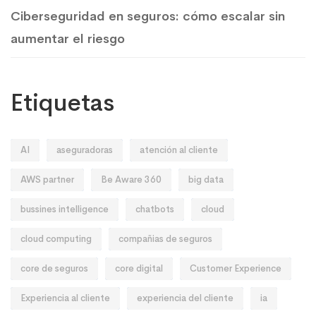
Ciberseguridad en seguros: cómo escalar sin
aumentar el riesgo
Etiquetas
AI
aseguradoras
atención al cliente
AWS partner
Be Aware 360
big data
bussines intelligence
chatbots
cloud
cloud computing
compañias de seguros
core de seguros
core digital
Customer Experience
Experiencia al cliente
experiencia del cliente
ia