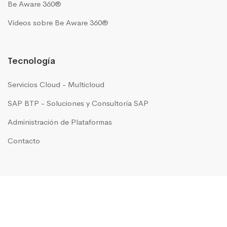
Be Aware 360®
Videos sobre Be Aware 360®
Tecnología
Servicios Cloud - Multicloud
SAP BTP - Soluciones y Consultoría SAP
Administración de Plataformas
Contacto
GRUPO IN MOTION presente en
Argentina
|
Brasil
|
Chile
|
Colombia
|
Costa Rica
|
México
|
Perú
|
USA