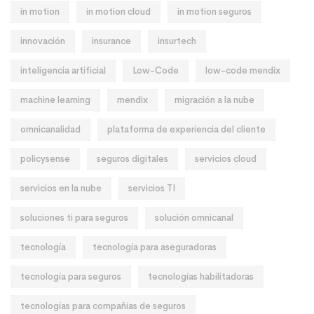
in motion
in motion cloud
in motion seguros
innovación
insurance
insurtech
inteligencia artificial
Low-Code
low-code mendix
machine learning
mendix
migración a la nube
omnicanalidad
plataforma de experiencia del cliente
policysense
seguros digitales
servicios cloud
servicios en la nube
servicios TI
soluciones ti para seguros
solución omnicanal
tecnología
tecnología para aseguradoras
tecnología para seguros
tecnologías habilitadoras
tecnologías para compañías de seguros