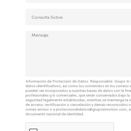
í
a
n
t
s
*
o
r
C
*
ó
o
n
n
i
s
c
M
u
o
e
l
*
n
t
s
a
a
S
j
o
e
b
r
e
Información de Protección de Datos. Responsable: Grupo In
datos identificativos, así como los contenidos en los correos 
*
pueden ser incorporados a nuestras bases de datos con la fin
profesionales y/o comerciales, que serán conservados bajo la
seguridad legalmente establecidas, mientras se mantenga la r
de acceso, rectificación o cancelación y demás reconocidos n
correo emisor o a protecciondedatos@grupoinmotion.com, a
documento nacional de identidad.