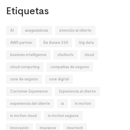
Etiquetas
AI
aseguradoras
atención al cliente
AWS partner
Be Aware 360
big data
bussines intelligence
chatbots
cloud
cloud computing
compañias de seguros
core de seguros
core digital
Customer Experience
Experiencia al cliente
experiencia del cliente
ia
in motion
in motion cloud
in motion seguros
innovación
insurance
insurtech