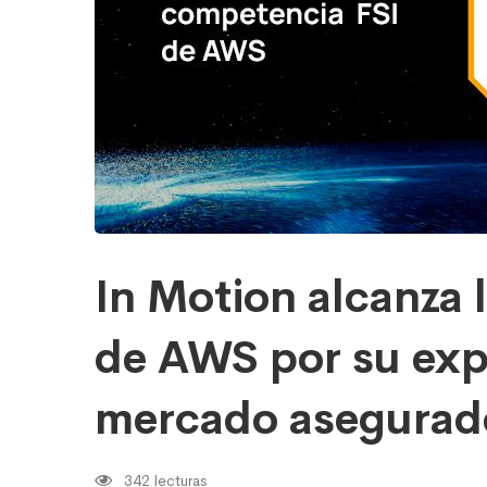
AWS
por
su
experiencia
en
el
mercado
asegurador
de
América
Latina
In Motion alcanza 
de AWS por su expe
mercado asegurado
342 lecturas