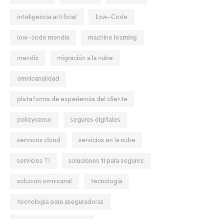
inteligencia artificial
Low-Code
low-code mendix
machine learning
mendix
migración a la nube
omnicanalidad
plataforma de experiencia del cliente
policysense
seguros digitales
servicios cloud
servicios en la nube
servicios TI
soluciones ti para seguros
solución omnicanal
tecnología
tecnología para aseguradoras