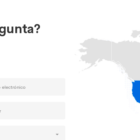
egunta?