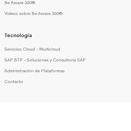
Be Aware 360®
Videos sobre Be Aware 360®
Tecnología
Servicios Cloud - Multicloud
SAP BTP - Soluciones y Consultoría SAP
Administración de Plataformas
Contacto
GRUPO IN MOTION presente en
Argentina
|
Brasil
|
Chile
|
Colombia
|
Costa Rica
|
México
|
Perú
|
USA