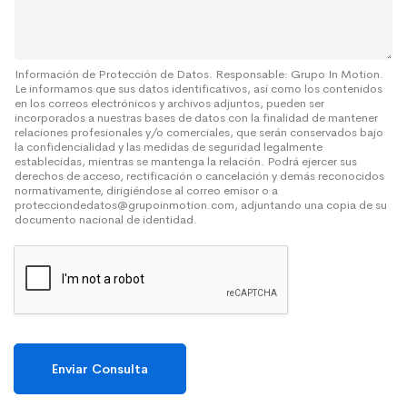
S
j
o
e
b
r
e
Información de Protección de Datos. Responsable: Grupo In Motion.
Le informamos que sus datos identificativos, así como los contenidos
*
en los correos electrónicos y archivos adjuntos, pueden ser
incorporados a nuestras bases de datos con la finalidad de mantener
relaciones profesionales y/o comerciales, que serán conservados bajo
la confidencialidad y las medidas de seguridad legalmente
establecidas, mientras se mantenga la relación. Podrá ejercer sus
derechos de acceso, rectificación o cancelación y demás reconocidos
normativamente, dirigiéndose al correo emisor o a
protecciondedatos@grupoinmotion.com, adjuntando una copia de su
documento nacional de identidad.
Enviar Consulta