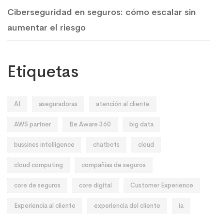
Ciberseguridad en seguros: cómo escalar sin
aumentar el riesgo
Etiquetas
AI
aseguradoras
atención al cliente
AWS partner
Be Aware 360
big data
bussines intelligence
chatbots
cloud
cloud computing
compañias de seguros
core de seguros
core digital
Customer Experience
Experiencia al cliente
experiencia del cliente
ia