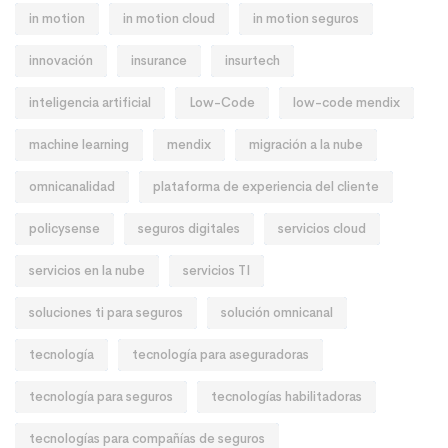
in motion
in motion cloud
in motion seguros
innovación
insurance
insurtech
inteligencia artificial
Low-Code
low-code mendix
machine learning
mendix
migración a la nube
omnicanalidad
plataforma de experiencia del cliente
policysense
seguros digitales
servicios cloud
servicios en la nube
servicios TI
soluciones ti para seguros
solución omnicanal
tecnología
tecnología para aseguradoras
tecnología para seguros
tecnologías habilitadoras
tecnologías para compañías de seguros