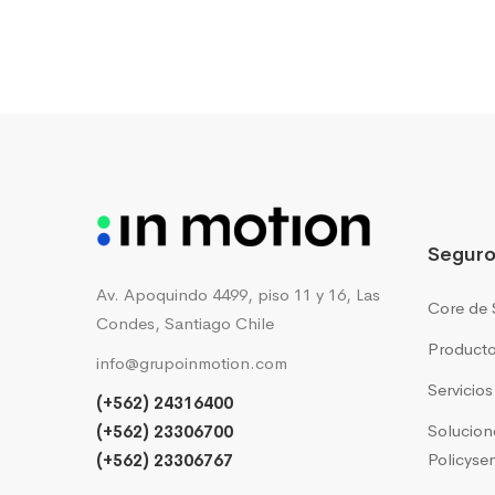
la
Nube
de
Aseguradoras
Seguro
Av. Apoquindo 4499, piso 11 y 16, Las
Core de 
Condes, Santiago Chile
Producto
info@grupoinmotion.com
Servicio
(+562) 24316400
Solucion
(+562) 23306700
Policyse
(+562) 23306767