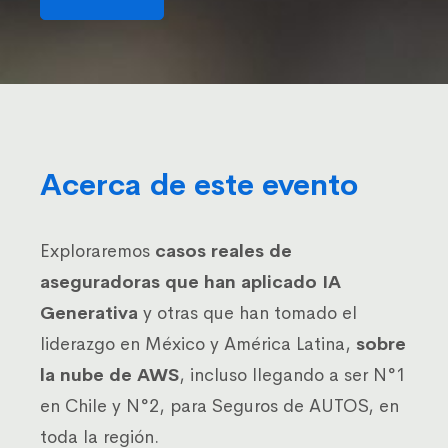
i
*
f
i
c
a
c
i
ó
n
Acerca de este evento
*
Exploraremos
casos reales de
aseguradoras que han aplicado IA
Generativa
y otras que han tomado el
liderazgo en México y América Latina,
sobre
la nube de AWS
, incluso llegando a ser N°1
en Chile y N°2, para Seguros de AUTOS, en
toda la región.