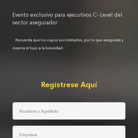
Evento exclusivo para ejecutivos C-Level del
sector asegurador
Recuerda que los cupos son limitados, por lo que asegúrate y
reserva el tuyo a la brevedad.
Regístrese Aquí
N
o
m
b
E
r
m
e