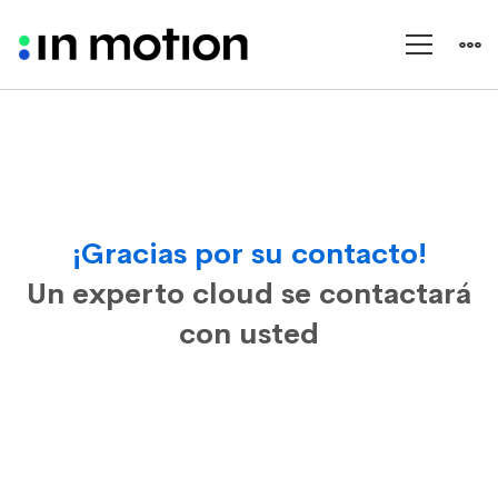
contacto
exitoso
cloud
fsi
edition
¡Gracias por su contacto!
Un experto cloud se contactará
con usted