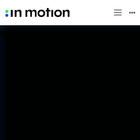
Low-
Code